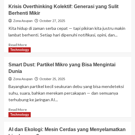
Digital
Krisis Overthinking Kolektif: Generasi yang Sulit
Longevity:
Berhenti Mikir
Saat
Kehidupan
Zona Asupan
October 27, 2025
Manusia
Kita hidup di zaman serba cepat — tapi pikiran kita justru makin
Berlanjut
lambat berhenti. Setiap hari dipenuhi notifikasi, opini, dan...
Setelah
Kematian
Read
Read More
more
Technology
about
Krisis
Smart Dust: Partikel Mikro yang Bisa Mengintai
Overthinking
Dunia
Kolektif:
Generasi
Zona Asupan
October 25, 2025
yang
Bayangkan partikel kecil seukuran debu yang bisa mendeteksi
Sulit
suhu, suara, bahkan merekam percakapan — dan semuanya
Berhenti
terhubung ke jaringan AI...
Mikir
Read
Read More
more
Technology
about
Smart
AI dan Ekologi: Mesin Cerdas yang Menyelamatkan
Dust: