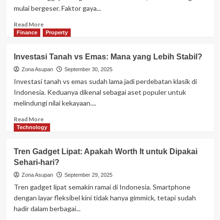
Solusi
mulai bergeser. Faktor gaya...
Hunian
Generasi
Read
Read More
Muda?
more
Finance
Property
about
Generasi
Investasi Tanah vs Emas: Mana yang Lebih Stabil?
Muda
dan
Zona Asupan
September 30, 2025
Tren
Investasi tanah vs emas sudah lama jadi perdebatan klasik di
Menyewa
Indonesia. Keduanya dikenal sebagai aset populer untuk
Rumah
melindungi nilai kekayaan....
daripada
Membeli
Read
Read More
more
Technology
about
Investasi
Tren Gadget Lipat: Apakah Worth It untuk Dipakai
Tanah
Sehari-hari?
vs
Emas:
Zona Asupan
September 29, 2025
Mana
Tren gadget lipat semakin ramai di Indonesia. Smartphone
yang
dengan layar fleksibel kini tidak hanya gimmick, tetapi sudah
Lebih
hadir dalam berbagai...
Stabil?