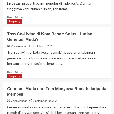
Mimpi
investasi properti paling populer di Indonesia. Dengan
atau
tingginya kebutuhan hunian, terutama...
Segera
Jadi
Read
Read More
Nyata?
more
Property
about
Bisnis
Tren Co-Living di Kota Besar: Solusi Hunian
Rumah
Generasi Muda?
Kontrakan:
Masih
Zona Asupan
October 1, 2025
Menguntungkan
Tren co-living di kota besar semakin populer di kalangan
di
generasi muda Indonesia. Konsep ini menawarkan hunian
Era
bersama dengan fasilitas lengkap,...
Modern?
Read
Read More
more
Property
about
Tren
Generasi Muda dan Tren Menyewa Rumah daripada
Co-
Membeli
Living
di
Zona Asupan
September 30, 2025
Kota
Generasi muda sewa rumah daripada beli. Jika dulu kepemilikan
Besar:
rumah dianggap sebagai simbol kesuksesan, tren sekarang