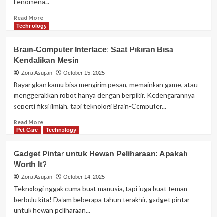
Fenomena...
Indonesia
Punya
Read
Read More
Koloni
more
Technology
di
about
Sana?
AI
Brain-Computer Interface: Saat Pikiran Bisa
Influencer:
Kendalikan Mesin
Manusia
Palsu
Zona Asupan
October 15, 2025
yang
Bayangkan kamu bisa mengirim pesan, memainkan game, atau
Lebih
menggerakkan robot hanya dengan berpikir. Kedengarannya
Terkenal
seperti fiksi ilmiah, tapi teknologi Brain-Computer...
dari
Kita?
Read
Read More
more
Pet Care
Technology
about
Brain-
Gadget Pintar untuk Hewan Peliharaan: Apakah
Computer
Worth It?
Interface:
Saat
Zona Asupan
October 14, 2025
Pikiran
Teknologi nggak cuma buat manusia, tapi juga buat teman
Bisa
berbulu kita! Dalam beberapa tahun terakhir, gadget pintar
Kendalikan
untuk hewan peliharaan...
Mesin