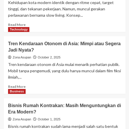
Sekarang
Kehidupan kota modern identik dengan ritme cepat, target
Lebih
tinggi, dan tekanan pekerjaan. Namun, muncul gerakan
Rentan
perlawanan bernama slow living. Konsep...
Sakit
Dibanding
Read
Read More
Generasi
more
Technology
Dulu?
about
Slow
Tren Kendaraan Otonom di Asia: Mimpi atau Segera
Living:
Jadi Nyata?
Perlawanan
Gaya
Zona Asupan
October 2, 2025
Hidup
Tren kendaraan otonom di Asia mulai menarik perhatian publik.
Cepat
Mobil tanpa pengemudi, yang dulu hanya muncul dalam film fiksi
di
ilmiah,...
Kota
Modern
Read
Read More
more
Business
about
Tren
Bisnis Rumah Kontrakan: Masih Menguntungkan di
Kendaraan
Era Modern?
Otonom
di
Zona Asupan
October 1, 2025
Asia:
Bisnis rumah kontrakan sudah lama menjadi salah satu bentuk