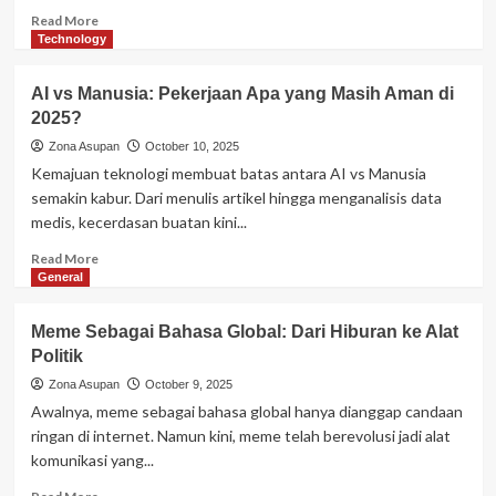
Read
Read More
more
Technology
about
Gadget
AI vs Manusia: Pekerjaan Apa yang Masih Aman di
Pintar
2025?
untuk
Hewan
Zona Asupan
October 10, 2025
Peliharaan:
Kemajuan teknologi membuat batas antara AI vs Manusia
Apakah
semakin kabur. Dari menulis artikel hingga menganalisis data
Worth
medis, kecerdasan buatan kini...
It?
Read
Read More
more
General
about
AI
Meme Sebagai Bahasa Global: Dari Hiburan ke Alat
vs
Politik
Manusia:
Pekerjaan
Zona Asupan
October 9, 2025
Apa
Awalnya, meme sebagai bahasa global hanya dianggap candaan
yang
ringan di internet. Namun kini, meme telah berevolusi jadi alat
Masih
komunikasi yang...
Aman
di
Read