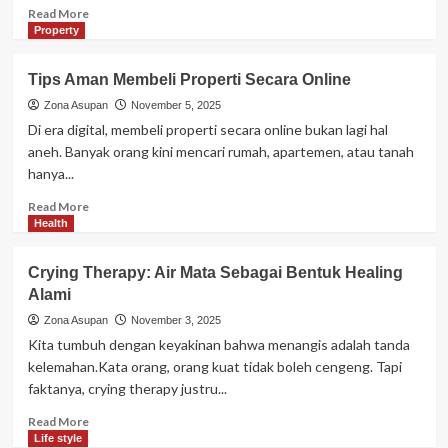
Ini
Read
Read More
Pandangan
more
Property
Para
about
Pro
Cara
Tips Aman Membeli Properti Secara Online
Player
Buat
Dana
Zona Asupan
November 5, 2025
Darurat
Di era digital, membeli properti secara online bukan lagi hal
dengan
aneh. Banyak orang kini mencari rumah, apartemen, atau tanah
Gaji
hanya...
Pas-
pasan
Read
Read More
more
Health
about
Tips
Crying Therapy: Air Mata Sebagai Bentuk Healing
Aman
Alami
Membeli
Properti
Zona Asupan
November 3, 2025
Secara
Kita tumbuh dengan keyakinan bahwa menangis adalah tanda
Online
kelemahan.Kata orang, orang kuat tidak boleh cengeng. Tapi
faktanya, crying therapy justru...
Read
Read More
more
Life style