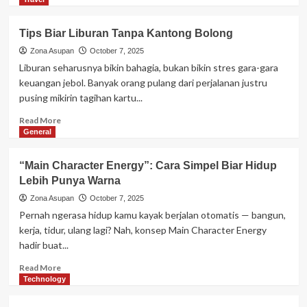
about
Arsitektur
Tips Biar Liburan Tanpa Kantong Bolong
Bawah
Laut:
Zona Asupan
October 7, 2025
Kota
Liburan seharusnya bikin bahagia, bukan bikin stres gara-gara
Masa
keuangan jebol. Banyak orang pulang dari perjalanan justru
Depan
pusing mikirin tagihan kartu...
untuk
Mengatasi
Read
Read More
Kenaikan
more
General
Air
about
Laut
Tips
“Main Character Energy”: Cara Simpel Biar Hidup
Biar
Lebih Punya Warna
Liburan
Tanpa
Zona Asupan
October 7, 2025
Kantong
Pernah ngerasa hidup kamu kayak berjalan otomatis — bangun,
Bolong
kerja, tidur, ulang lagi? Nah, konsep Main Character Energy
hadir buat...
Read
Read More
more
Technology
about
“Main