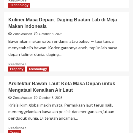
Read More
2025?
more
Technology
about
Meme
Kuliner Masa Depan: Daging Buatan Lab di Meja
Sebagai
Makan Indonesia
Bahasa
Global:
Zona Asupan
October 8, 2025
Dari
Bayangkan makan sate, rendang, atau bakso — tapi tanpa
Hiburan
menyembelih hewan. Kedengarannya aneh, tapi inilah masa
ke
depan kuliner dunia: daging...
Alat
Politik
Read
Read More
more
Property
Technology
about
Kuliner
Arsitektur Bawah Laut: Kota Masa Depan untuk
Masa
Mengatasi Kenaikan Air Laut
Depan:
Daging
Zona Asupan
October 8, 2025
Buatan
Krisis iklim global makin nyata. Permukaan laut terus naik,
Lab
menenggelamkan kawasan pesisir dan mengancam jutaan
di
penduduk dunia. Di tengah ancaman...
Meja
Makan
Read
Read More
Indonesia
more
Travel