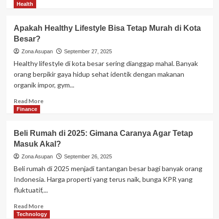
more
Health
about
Perbandingan
Apakah Healthy Lifestyle Bisa Tetap Murah di Kota
KPR
Besar?
Syariah
vs
Zona Asupan
September 27, 2025
Konvensional:
Healthy lifestyle di kota besar sering dianggap mahal. Banyak
Mana
orang berpikir gaya hidup sehat identik dengan makanan
Lebih
organik impor, gym...
Untung?
Read
Read More
more
Finance
about
Apakah
Beli Rumah di 2025: Gimana Caranya Agar Tetap
Healthy
Masuk Akal?
Lifestyle
Bisa
Zona Asupan
September 26, 2025
Tetap
Beli rumah di 2025 menjadi tantangan besar bagi banyak orang
Murah
Indonesia. Harga properti yang terus naik, bunga KPR yang
di
fluktuatif,...
Kota
Besar?
Read
Read More
more
Technology