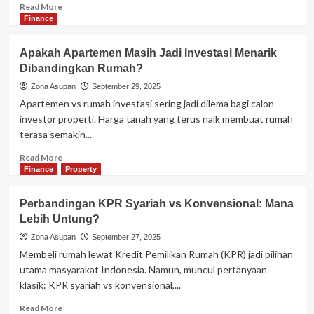
Read
Read More
more
Finance
about
Tren
Apakah Apartemen Masih Jadi Investasi Menarik
Gadget
Dibandingkan Rumah?
Lipat:
Apakah
Zona Asupan
September 29, 2025
Worth
Apartemen vs rumah investasi sering jadi dilema bagi calon
It
investor properti. Harga tanah yang terus naik membuat rumah
untuk
terasa semakin...
Dipakai
Sehari-
Read
Read More
hari?
more
Finance
Property
about
Apakah
Perbandingan KPR Syariah vs Konvensional: Mana
Apartemen
Lebih Untung?
Masih
Jadi
Zona Asupan
September 27, 2025
Investasi
Membeli rumah lewat Kredit Pemilikan Rumah (KPR) jadi pilihan
Menarik
utama masyarakat Indonesia. Namun, muncul pertanyaan
Dibandingkan
klasik: KPR syariah vs konvensional,...
Rumah?
Read
Read More