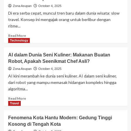
Masa
Zona Asupan
October 4, 2025
Depan
Di era serba cepat, muncul tren baru dalam dunia wisata: slow
atau
travel. Konsep ini mengajak orang untuk berlibur dengan
Proyek
ritme...
Gagal?
Read
Read More
more
Technology
about
Slow
AI dalam Dunia Seni Kuliner: Makanan Buatan
Travel:
Robot, Apakah Seenikmat Chef Asli?
Liburan
Super
Zona Asupan
October 4, 2025
Lambat
AI kini merambah ke dunia seni kuliner. AI dalam seni kuliner,
untuk
dari robot yang mampu memasak hidangan kompleks hingga
Menikmati
algoritma...
Hidup
Read
Read More
more
Travel
about
AI
Fenomena Kota Hantu Modern: Gedung Tinggi
dalam
Kosong di Tengah Kota
Dunia
Seni