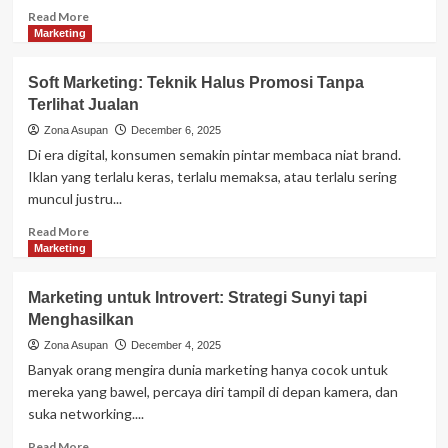
Generasi
Read
Read More
Muda
more
Marketing
Tinggal
about
Invisible
Soft Marketing: Teknik Halus Promosi Tanpa
Tech:
Terlihat Jualan
Teknologi
Tersembunyi
Zona Asupan
December 6, 2025
yang
Di era digital, konsumen semakin pintar membaca niat brand.
Diam-
Iklan yang terlalu keras, terlalu memaksa, atau terlalu sering
Diam
muncul justru...
Mengatur
Kehidupan
Read
Read More
Kita
more
Marketing
about
Soft
Marketing untuk Introvert: Strategi Sunyi tapi
Marketing:
Menghasilkan
Teknik
Halus
Zona Asupan
December 4, 2025
Promosi
Banyak orang mengira dunia marketing hanya cocok untuk
Tanpa
mereka yang bawel, percaya diri tampil di depan kamera, dan
Terlihat
suka networking....
Jualan
Read
Read More