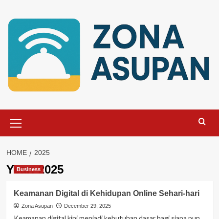
Skip
to
content
Primary
Menu
HOME
2025
Year:
2025
Business
Keamanan Digital di Kehidupan Online Sehari-hari
Zona Asupan
December 29, 2025
Keamanan digital kini menjadi kebutuhan dasar bagi siapa pun