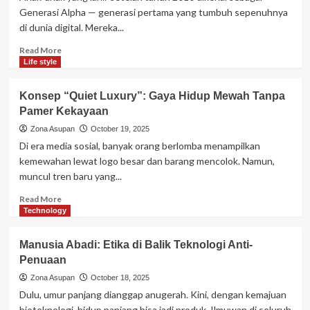
Kita
Generasi Alpha — generasi pertama yang tumbuh sepenuhnya
Kangen
di dunia digital. Mereka...
Era
2000-
Read
Read More
an?
more
Life style
about
Generasi
Konsep “Quiet Luxury”: Gaya Hidup Mewah Tanpa
Alpha
Pamer Kekayaan
dan
Dunia
Zona Asupan
October 19, 2025
Tanpa
Di era media sosial, banyak orang berlomba menampilkan
Privasi
kemewahan lewat logo besar dan barang mencolok. Namun,
muncul tren baru yang...
Read
Read More
more
Technology
about
Konsep
Manusia Abadi: Etika di Balik Teknologi Anti-
“Quiet
Penuaan
Luxury”:
Gaya
Zona Asupan
October 18, 2025
Hidup
Dulu, umur panjang dianggap anugerah. Kini, dengan kemajuan
Mewah
bioteknologi, hidup panjang bisa jadi produk. Ilmuwan di seluruh