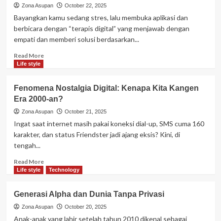
Ilmiah
Zona Asupan
October 22, 2025
atau
Bayangkan kamu sedang stres, lalu membuka aplikasi dan
Bencana
berbicara dengan “terapis digital” yang menjawab dengan
Etika?
empati dan memberi solusi berdasarkan...
Read
Read More
more
Life style
about
AI
Fenomena Nostalgia Digital: Kenapa Kita Kangen
Therapist:
Era 2000-an?
Apakah
Robot
Zona Asupan
October 21, 2025
Bisa
Ingat saat internet masih pakai koneksi dial-up, SMS cuma 160
Jadi
karakter, dan status Friendster jadi ajang eksis? Kini, di
Psikolog
tengah...
Masa
Depan?
Read
Read More
more
Life style
Technology
about
Fenomena
Generasi Alpha dan Dunia Tanpa Privasi
Nostalgia
Digital:
Zona Asupan
October 20, 2025
Kenapa
Anak-anak yang lahir setelah tahun 2010 dikenal sebagai