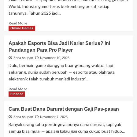
Tetap
World. Industri game terus berkembang pesat setiap
Sehat
tahunnya. Tahun 2025 jadi...
dan
Aktif
Read
Read More
more
Online Games
about
Game
Apakah Esports Bisa Jadi Karier Serius? Ini
Online
Pandangan Para Pro Player
Terpopuler
Tahun
Zona Asupan
November 10, 2025
2025
Dulu, bermain game dianggap buang-buang waktu. Tapi
sekarang, dunia sudah berubah — esports atau olahraga
elektronik telah tumbuh menjadi industri...
Read
Read More
more
Finance
about
Apakah
Cara Buat Dana Darurat dengan Gaji Pas-pasan
Esports
Bisa
Zona Asupan
November 7, 2025
Jadi
Banyak orang tahu pentingnya punya dana darurat, tapi gak
Karier
semua bisa mulai — apalagi kalau gaji cuma cukup buat hidup...
Serius?