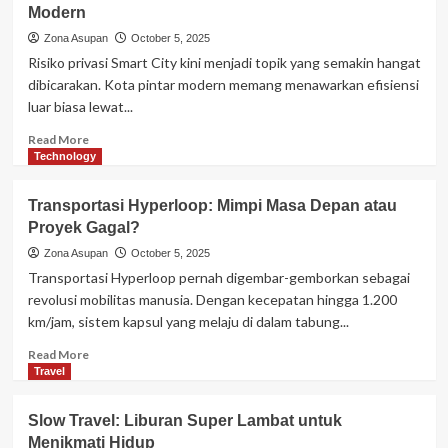
Modern
AI
Roommate:
Zona Asupan
October 5, 2025
Apakah
Risiko privasi Smart City kini menjadi topik yang semakin hangat
Akan
dibicarakan. Kota pintar modern memang menawarkan efisiensi
Jadi
luar biasa lewat...
Normal
di
Read
Read More
Masa
more
Technology
Depan?
about
Smart
Transportasi Hyperloop: Mimpi Masa Depan atau
City
Proyek Gagal?
Gelap:
Risiko
Zona Asupan
October 5, 2025
Privasi
Transportasi Hyperloop pernah digembar-gemborkan sebagai
di
revolusi mobilitas manusia. Dengan kecepatan hingga 1.200
Balik
km/jam, sistem kapsul yang melaju di dalam tabung...
Kota
Pintar
Read
Read More
Modern
more
Travel
about
Transportasi
Slow Travel: Liburan Super Lambat untuk
Hyperloop:
Menikmati Hidup
Mimpi