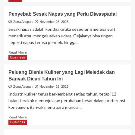
about
Hotel
Penyebab Sesak Napas yang Perlu Diwaspadai
vs
Airbnb:
Zona Asupan
November 28, 2025
Mana
Sesak napas adalah kondisi ketika seseorang merasa sulit
yang
menarik atau mengeluarkan udara. Gejalanya bisa ringan
Lebih
seperti napas terasa pendek, hingga...
Cocok
untuk
Read
Read More
Traveling
more
Business
Anda?
about
Penyebab
Peluang Bisnis Kuliner yang Lagi Meledak dan
Sesak
Banyak Dicari Tahun Ini
Napas
yang
Zona Asupan
November 25, 2025
Perlu
Industri kuliner terus berkembang setiap tahun, tetapi 12
Diwaspadai
bulan terakhir menunjukkan perubahan besar dalam preferensi
konsumen. Banyak menu baru muncul,...
Read
Read More
more
Business
about
Peluang