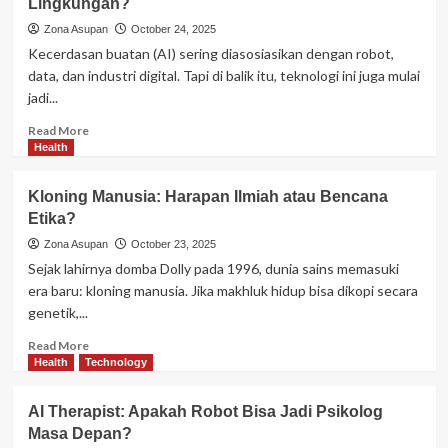
Lingkungan?
Partikel
Mikro
Zona Asupan
October 24, 2025
yang
Kecerdasan buatan (AI) sering diasosiasikan dengan robot,
Bisa
data, dan industri digital. Tapi di balik itu, teknologi ini juga mulai
Mengintai
jadi...
Dunia
Read
Read More
more
Health
about
AI
Kloning Manusia: Harapan Ilmiah atau Bencana
dan
Etika?
Ekologi:
Mesin
Zona Asupan
October 23, 2025
Cerdas
Sejak lahirnya domba Dolly pada 1996, dunia sains memasuki
yang
era baru: kloning manusia. Jika makhluk hidup bisa dikopi secara
Menyelamatkan
genetik,...
Lingkungan?
Read
Read More
more
Health
Technology
about
Kloning
AI Therapist: Apakah Robot Bisa Jadi Psikolog
Manusia:
Masa Depan?
Harapan