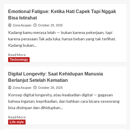
about
Crying
Emotional Fatigue: Ketika Hati Capek Tapi Nggak
Therapy:
Bisa Istirahat
Air
Mata
Zona Asupan
October 29, 2025
Sebagai
Kadang kamu merasa lelah — bukan karena pekerjaan, tapi
Bentuk
karena perasaan.Tak ada luka, hanya beban yang tak terlihat.
Healing
Kadang bukan...
Alami
Read
Read More
more
Technology
about
Emotional
Digital Longevity: Saat Kehidupan Manusia
Fatigue:
Berlanjut Setelah Kematian
Ketika
Hati
Zona Asupan
October 28, 2025
Capek
Konsep digital longevity, atau keabadian digital — gagasan
Tapi
bahwa ingatan, kepribadian, dan bahkan cara bicara seseorang
Nggak
bisa disimpan dan dihidupkan...
Bisa
Istirahat
Read
Read More
more
Life style
about