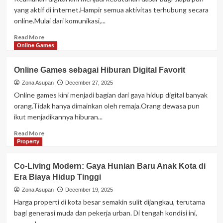
yang aktif di internet.Hampir semua aktivitas terhubung secara
online.Mulai dari komunikasi,...
Read
Read More
more
Online Games
about
Keamanan
Online Games sebagai Hiburan Digital Favorit
Digital
di
Zona Asupan
December 27, 2025
Kehidupan
Online games kini menjadi bagian dari gaya hidup digital banyak
Online
orang.Tidak hanya dimainkan oleh remaja.Orang dewasa pun
Sehari-
ikut menjadikannya hiburan...
hari
Read
Read More
more
Property
about
Online
Co-Living Modern: Gaya Hunian Baru Anak Kota di
Games
Era Biaya Hidup Tinggi
sebagai
Hiburan
Zona Asupan
December 19, 2025
Digital
Harga properti di kota besar semakin sulit dijangkau, terutama
Favorit
bagi generasi muda dan pekerja urban. Di tengah kondisi ini,