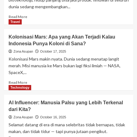
Tanpa
dunia sedang mengembangkan...
Pamer
Kekayaan
Read
Read More
more
Travel
about
Manusia
Kolonisasi Mars: Apa yang Akan Terjadi Kalau
Abadi:
Indonesia Punya Koloni di Sana?
Etika
di
Zona Asupan
October 17, 2025
Balik
Kolonisasi Mars makin nyata. Dunia sedang menatap langit
Teknologi
merah. Misi manusia ke Mars bukan lagi fiksi ilmiah — NASA,
Anti-
SpaceX,...
Penuaan
Read
Read More
more
Technology
about
Kolonisasi
AI Influencer: Manusia Palsu yang Lebih Terkenal
Mars:
dari Kita?
Apa
yang
Zona Asupan
October 16, 2025
Akan
Selamat datang di era di mana selebritas tidak bernapas, tidak
Terjadi
makan, dan tidak tidur — tapi punya jutaan pengikut.
Kalau