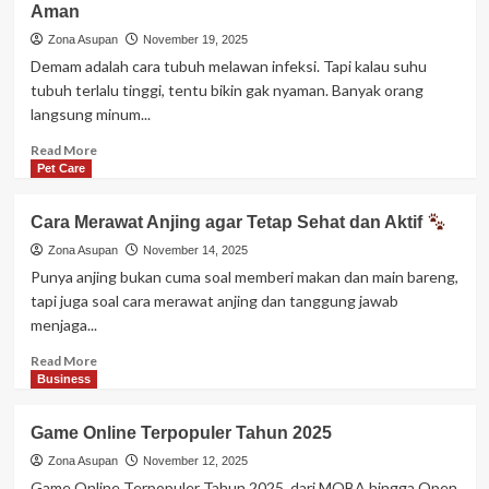
Aman
Budget:
Cara
Zona Asupan
November 19, 2025
Liburan
Demam adalah cara tubuh melawan infeksi. Tapi kalau suhu
Murah
tubuh terlalu tinggi, tentu bikin gak nyaman. Banyak orang
Tanpa
langsung minum...
Mengurangi
Pengalaman
Read
Read More
more
Pet Care
about
Cara
Cara Merawat Anjing agar Tetap Sehat dan Aktif
Cepat
Turunkan
Zona Asupan
November 14, 2025
Demam
Punya anjing bukan cuma soal memberi makan dan main bareng,
Secara
tapi juga soal cara merawat anjing dan tanggung jawab
Alami
menjaga...
dan
Aman
Read
Read More
more
Business
about
Cara
Game Online Terpopuler Tahun 2025
Merawat
Anjing
Zona Asupan
November 12, 2025
agar
Game Online Terpopuler Tahun 2025, dari MOBA hingga Open