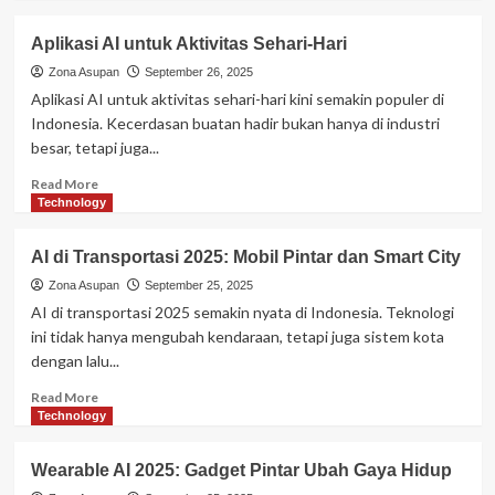
about
Beli
Aplikasi AI untuk Aktivitas Sehari-Hari
Rumah
di
Zona Asupan
September 26, 2025
2025:
Aplikasi AI untuk aktivitas sehari-hari kini semakin populer di
Gimana
Indonesia. Kecerdasan buatan hadir bukan hanya di industri
Caranya
besar, tetapi juga...
Agar
Tetap
Read
Read More
Masuk
more
Technology
Akal?
about
Aplikasi
AI di Transportasi 2025: Mobil Pintar dan Smart City
AI
untuk
Zona Asupan
September 25, 2025
Aktivitas
AI di transportasi 2025 semakin nyata di Indonesia. Teknologi
Sehari-
ini tidak hanya mengubah kendaraan, tetapi juga sistem kota
Hari
dengan lalu...
Read
Read More
more
Technology
about
AI
Wearable AI 2025: Gadget Pintar Ubah Gaya Hidup
di