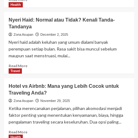
more
Health
about
Marketing
Nyeri Haid: Normal atau Tidak? Kenali Tanda-
untuk
Tandanya
Introvert:
Strategi
Zona Asupan
December 2, 2025
Sunyi
Nyeri haid adalah keluhan yang umum dialami banyak
tapi
perempuan setiap bulan. Rasa sakit bisa muncul sebelum
Menghasilkan
maupun saat menstruasi, mulai...
Read
Read More
more
Travel
about
Nyeri
Hotel vs Airbnb: Mana yang Lebih Cocok untuk
Haid:
Traveling Anda?
Normal
atau
Zona Asupan
November 29, 2025
Tidak?
Ketika merencanakan perjalanan, pilihan akomodasi menjadi
Kenali
faktor penting yang menentukan kenyamanan, biaya, hingga
Tanda-
pengalaman traveling secara keseluruhan. Dua opsi paling...
Tandanya
Read
Read More
more
Health