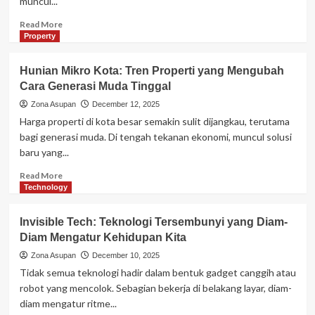
muncul...
Read
Read More
more
Property
about
Co-
Hunian Mikro Kota: Tren Properti yang Mengubah
Living
Cara Generasi Muda Tinggal
Modern:
Gaya
Zona Asupan
December 12, 2025
Hunian
Harga properti di kota besar semakin sulit dijangkau, terutama
Baru
bagi generasi muda. Di tengah tekanan ekonomi, muncul solusi
Anak
baru yang...
Kota
di
Read
Read More
Era
more
Technology
Biaya
about
Hidup
Hunian
Invisible Tech: Teknologi Tersembunyi yang Diam-
Tinggi
Mikro
Diam Mengatur Kehidupan Kita
Kota:
Tren
Zona Asupan
December 10, 2025
Properti
Tidak semua teknologi hadir dalam bentuk gadget canggih atau
yang
robot yang mencolok. Sebagian bekerja di belakang layar, diam-
Mengubah
diam mengatur ritme...
Cara