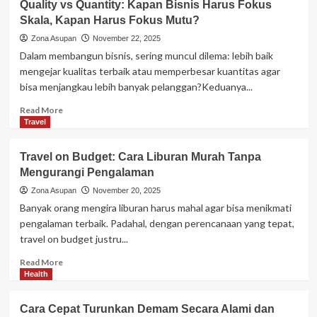
Quality vs Quantity: Kapan Bisnis Harus Fokus
Bisnis
Skala, Kapan Harus Fokus Mutu?
Kuliner
yang
Zona Asupan
November 22, 2025
Lagi
Dalam membangun bisnis, sering muncul dilema: lebih baik
Meledak
mengejar kualitas terbaik atau memperbesar kuantitas agar
dan
bisa menjangkau lebih banyak pelanggan?Keduanya...
Banyak
Dicari
Read
Read More
Tahun
more
Travel
Ini
about
Quality
Travel on Budget: Cara Liburan Murah Tanpa
vs
Mengurangi Pengalaman
Quantity:
Kapan
Zona Asupan
November 20, 2025
Bisnis
Banyak orang mengira liburan harus mahal agar bisa menikmati
Harus
pengalaman terbaik. Padahal, dengan perencanaan yang tepat,
Fokus
travel on budget justru...
Skala,
Kapan
Read
Read More
Harus
more
Health
Fokus
about
Mutu?
Travel
Cara Cepat Turunkan Demam Secara Alami dan
on