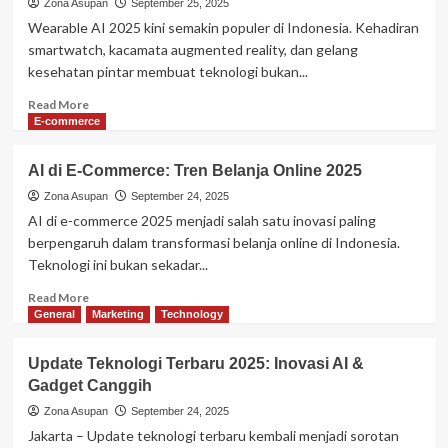
Transportasi
Zona Asupan
September 25, 2025
2025:
Wearable AI 2025 kini semakin populer di Indonesia. Kehadiran
Mobil
smartwatch, kacamata augmented reality, dan gelang
Pintar
kesehatan pintar membuat teknologi bukan...
dan
Smart
Read
Read More
City
more
E-commerce
about
Wearable
AI di E-Commerce: Tren Belanja Online 2025
AI
2025:
Zona Asupan
September 24, 2025
Gadget
AI di e-commerce 2025 menjadi salah satu inovasi paling
Pintar
berpengaruh dalam transformasi belanja online di Indonesia.
Ubah
Teknologi ini bukan sekadar...
Gaya
Hidup
Read
Read More
more
General
Marketing
Technology
about
AI
Update Teknologi Terbaru 2025: Inovasi AI &
di
Gadget Canggih
E-
Commerce:
Zona Asupan
September 24, 2025
Tren
Jakarta – Update teknologi terbaru kembali menjadi sorotan
Belanja