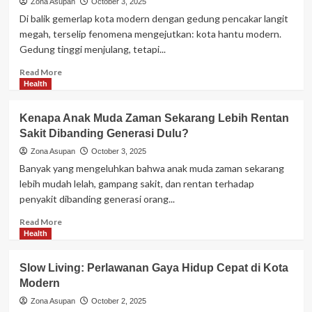
Zona Asupan
October 3, 2025
Kuliner:
Di balik gemerlap kota modern dengan gedung pencakar langit
Makanan
megah, terselip fenomena mengejutkan: kota hantu modern.
Buatan
Gedung tinggi menjulang, tetapi...
Robot,
Apakah
Read
Read More
Seenikmat
more
Health
Chef
about
Asli?
Fenomena
Kenapa Anak Muda Zaman Sekarang Lebih Rentan
Kota
Sakit Dibanding Generasi Dulu?
Hantu
Modern:
Zona Asupan
October 3, 2025
Gedung
Banyak yang mengeluhkan bahwa anak muda zaman sekarang
Tinggi
lebih mudah lelah, gampang sakit, dan rentan terhadap
Kosong
penyakit dibanding generasi orang...
di
Tengah
Read
Read More
Kota
more
Health
about
Kenapa
Slow Living: Perlawanan Gaya Hidup Cepat di Kota
Anak
Modern
Muda
Zaman
Zona Asupan
October 2, 2025