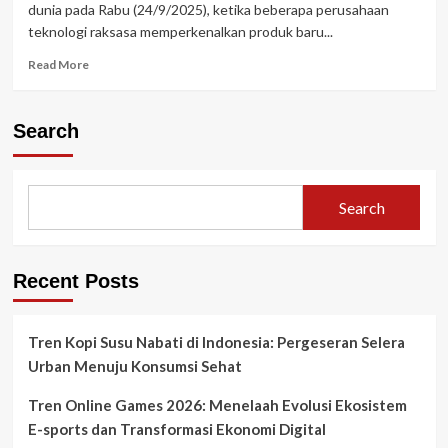
dunia pada Rabu (24/9/2025), ketika beberapa perusahaan
Online
teknologi raksasa memperkenalkan produk baru...
2025
Read
Read More
more
about
Update
Search
Teknologi
Terbaru
2025:
Inovasi
Search
AI
&
Gadget
Canggih
Recent Posts
Tren Kopi Susu Nabati di Indonesia: Pergeseran Selera
Urban Menuju Konsumsi Sehat
Tren Online Games 2026: Menelaah Evolusi Ekosistem
E-sports dan Transformasi Ekonomi Digital