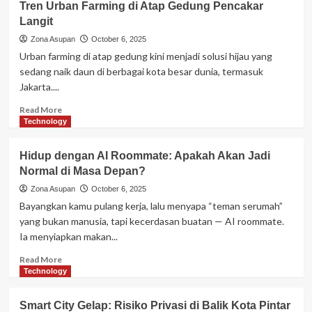
Tren Urban Farming di Atap Gedung Pencakar
Character
Langit
Energy”:
Cara
Zona Asupan
October 6, 2025
Simpel
Urban farming di atap gedung kini menjadi solusi hijau yang
Biar
sedang naik daun di berbagai kota besar dunia, termasuk
Hidup
Jakarta....
Lebih
Punya
Read
Read More
Warna
more
Technology
about
Tren
Hidup dengan AI Roommate: Apakah Akan Jadi
Urban
Normal di Masa Depan?
Farming
di
Zona Asupan
October 6, 2025
Atap
Bayangkan kamu pulang kerja, lalu menyapa “teman serumah”
Gedung
yang bukan manusia, tapi kecerdasan buatan — AI roommate.
Pencakar
Ia menyiapkan makan...
Langit
Read
Read More
more
Technology
about
Hidup
Smart City Gelap: Risiko Privasi di Balik Kota Pintar
dengan