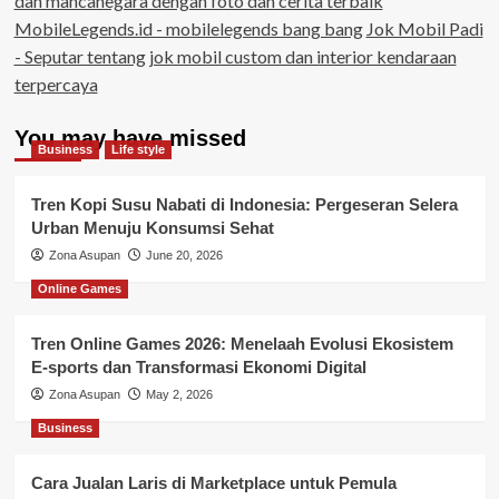
dan mancanegara dengan foto dan cerita terbaik
MobileLegends.id - mobilelegends bang bang
Jok Mobil Padi
- Seputar tentang jok mobil custom dan interior kendaraan
terpercaya
You may have missed
Business
Life style
Tren Kopi Susu Nabati di Indonesia: Pergeseran Selera
Urban Menuju Konsumsi Sehat
Zona Asupan
June 20, 2026
Online Games
Tren Online Games 2026: Menelaah Evolusi Ekosistem
E-sports dan Transformasi Ekonomi Digital
Zona Asupan
May 2, 2026
Business
Cara Jualan Laris di Marketplace untuk Pemula