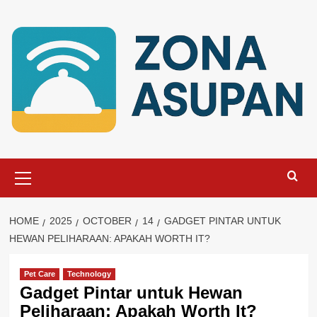
Skip
to
content
Primary
Menu
HOME
2025
OCTOBER
14
GADGET PINTAR UNTUK
HEWAN PELIHARAAN: APAKAH WORTH IT?
Pet Care
Technology
Gadget Pintar untuk Hewan
Peliharaan: Apakah Worth It?