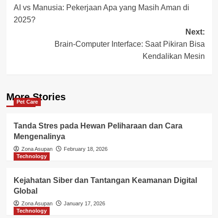
AI vs Manusia: Pekerjaan Apa yang Masih Aman di
navigation
2025?
Next:
Brain-Computer Interface: Saat Pikiran Bisa
Kendalikan Mesin
More Stories
Pet Care
Tanda Stres pada Hewan Peliharaan dan Cara
Mengenalinya
Zona Asupan
February 18, 2026
Technology
Kejahatan Siber dan Tantangan Keamanan Digital
Global
Zona Asupan
January 17, 2026
Technology