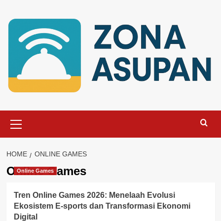
Skip
to
content
Primary
Menu
HOME
ONLINE GAMES
Online Games
Online Games
Tren Online Games 2026: Menelaah Evolusi
Ekosistem E-sports dan Transformasi Ekonomi
Digital