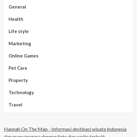
General
Health
Life style
Marketing
Online Games
Pet Care
Property
Technology
Travel
Hannah On The Map - Informasi destinasi wisata indonesia
dan mancanegara dengan foto dan cerita terbaik