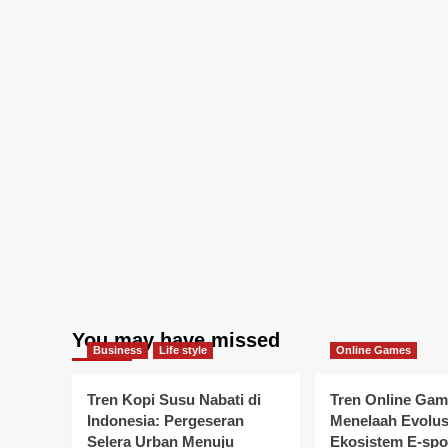
You may have missed
Business
Life style
Online Games
Tren Kopi Susu Nabati di
Tren Online Gam
Indonesia: Pergeseran
Menelaah Evolus
Selera Urban Menuju
Ekosistem E-spo