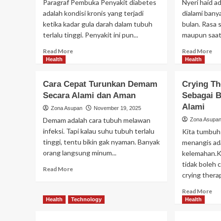
Paragraf Pembuka Penyakit diabetes
Nyeri haid 
adalah kondisi kronis yang terjadi
dialami ban
ketika kadar gula darah dalam tubuh
bulan. Rasa 
terlalu tinggi. Penyakit ini pun...
maupun saat 
Read
Re
Read More
Read More
more
mo
Health
Health
about
ab
Penyakit
Nye
Cara Cepat Turunkan Demam
Crying Th
Diabetes:
Hai
Secara Alami dan Aman
Sebagai B
Penyebab,
No
Gejala,
Alami
ata
Zona Asupan
November 19, 2025
dan
Ti
Demam adalah cara tubuh melawan
Zona Asupa
Cara
Ken
infeksi. Tapi kalau suhu tubuh terlalu
Kita tumbuh
Mengendalikannya
Ta
tinggi, tentu bikin gak nyaman. Banyak
menangis ad
Ta
orang langsung minum...
kelemahan.K
tidak boleh 
Read
Read More
crying therap
more
about
Re
Read More
Cara
mo
Health
Technology
Health
Cepat
ab
Turunkan
Cry