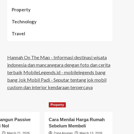
Property
Technology
Travel
Hannah On The Map - Informasi destinasi wisata
indonesia dan mancanegara dengan foto dan cerita
terbaik
MobileLegends.id - mobilelegends bang
bang
Jok Mobil Padi - Seputar tentang jok mobil
custom dan interior kendaraan terpercaya
Property
angun Passive
Cara Menilai Harga Rumah
i Nol
Sebelum Membeli
March 21, 2026
Zona Asupan
March 13, 2026