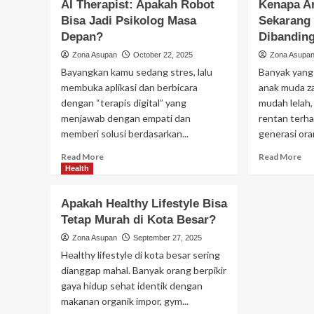
AI Therapist: Apakah Robot
Kenapa A
Demam
Th
Secara
Bisa Jadi Psikolog Masa
Sekarang 
Air
Alami
Depan?
Dibanding
Ma
dan
Seb
Zona Asupan
October 22, 2025
Zona Asupa
Aman
Be
Bayangkan kamu sedang stres, lalu
Banyak yan
Hea
membuka aplikasi dan berbicara
anak muda z
Ala
dengan “terapis digital” yang
mudah lelah,
menjawab dengan empati dan
rentan terh
memberi solusi berdasarkan...
generasi oran
Read
Re
Read More
Read More
more
mo
Health
about
ab
AI
Ke
Apakah Healthy Lifestyle Bisa
Therapist:
An
Tetap Murah di Kota Besar?
Apakah
Mu
Robot
Za
Zona Asupan
September 27, 2025
Bisa
Se
Healthy lifestyle di kota besar sering
Jadi
Leb
dianggap mahal. Banyak orang berpikir
Psikolog
Re
gaya hidup sehat identik dengan
Masa
Sak
makanan organik impor, gym...
Depan?
Di