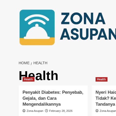
Skip
to
content
HOME
HEALTH
Health
Health
Health
Penyakit Diabetes: Penyebab,
Nyeri Hai
Gejala, dan Cara
Tidak? Ke
Mengendalikannya
Tandanya
Zona Asupan
February 28, 2026
Zona Asupa