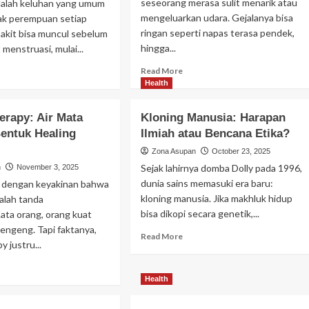
seseorang merasa sulit menarik atau
adalah keluhan yang umum
mengeluarkan udara. Gejalanya bisa
yak perempuan setiap
ringan seperti napas terasa pendek,
sakit bisa muncul sebelum
hingga...
menstruasi, mulai...
Read
ad
Read More
more
re
Health
about
out
Penyebab
ri
erapy: Air Mata
Kloning Manusia: Harapan
Sesak
d:
entuk Healing
Ilmiah atau Bencana Etika?
Napas
rmal
yang
u
Zona Asupan
October 23, 2025
Perlu
dak?
Sejak lahirnya domba Dolly pada 1996,
n
November 3, 2025
Diwaspadai
ali
dunia sains memasuki era baru:
 dengan keyakinan bahwa
nda-
kloning manusia. Jika makhluk hidup
alah tanda
ndanya
bisa dikopi secara genetik,...
ata orang, orang kuat
cengeng. Tapi faktanya,
Read
Read More
y justru...
more
about
ad
Kloning
re
Health
Manusia:
out
Harapan
ing