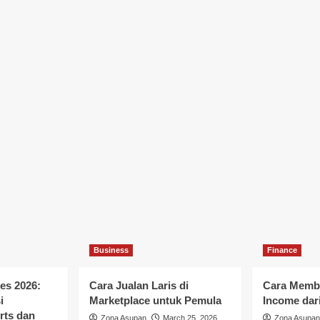
Business
Finance
es 2026:
Cara Jualan Laris di
Cara Memb
i
Marketplace untuk Pemula
Income dar
rts dan
Zona Asupan
March 25, 2026
Zona Asupan