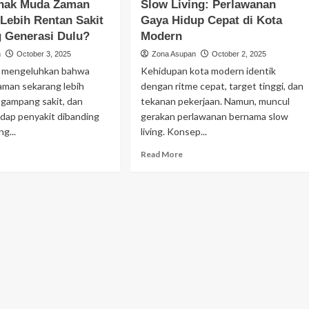
nak Muda Zaman
Slow Living: Perlawanan
Ilmiah
erapy:
atau
Lebih Rentan Sakit
Gaya Hidup Cepat di Kota
Bencana
 Generasi Dulu?
ta
Modern
Etika?
agai
n
October 3, 2025
Zona Asupan
October 2, 2025
ntuk
g mengeluhkan bahwa
Kehidupan kota modern identik
ling
aman sekarang lebih
dengan ritme cepat, target tinggi, dan
mi
 gampang sakit, dan
tekanan pekerjaan. Namun, muncul
adap penyakit dibanding
gerakan perlawanan bernama slow
g...
living. Konsep...
ad
Read
Read More
re
more
out
about
napa
Slow
ak
Living:
da
Perlawanan
man
Gaya
karang
Hidup
ih
Cepat
ntan
di
it
Kota
banding
Modern