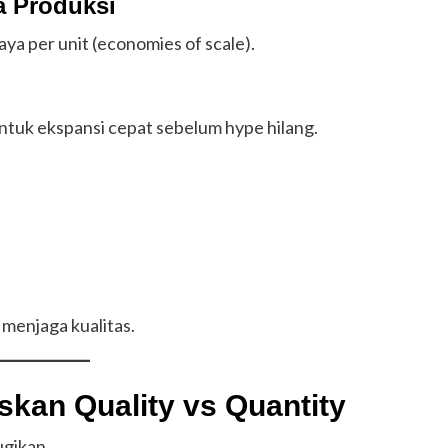
a Produksi
a per unit (economies of scale).
tuk ekspansi cepat sebelum hype hilang.
 menjaga kualitas.
skan Quality vs Quantity
ugikan.