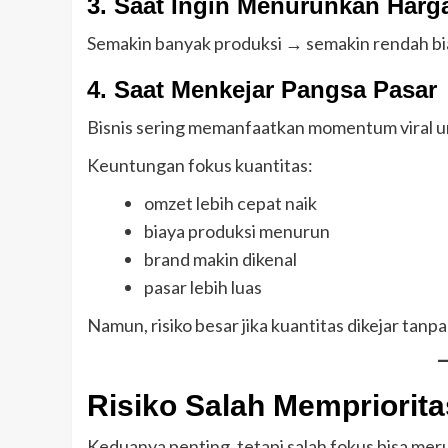
3. Saat Ingin Menurunkan Harg
Semakin banyak produksi → semakin rendah biay
4. Saat Menkejar Pangsa Pasar
Bisnis sering memanfaatkan momentum viral un
Keuntungan fokus kuantitas:
omzet lebih cepat naik
biaya produksi menurun
brand makin dikenal
pasar lebih luas
Namun, risiko besar jika kuantitas dikejar tanpa
Risiko Salah Mempriorita
Keduanya penting, tetapi salah fokus bisa mer