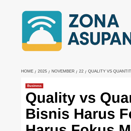
Skip
to
content
HOME
2025
NOVEMBER
22
QUALITY VS QUANTIT
Business
Quality vs Qua
Bisnis Harus F
Harus Fokus M