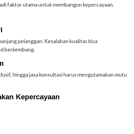
jadi faktor utama untuk membangun kepercayaan.
i
njang pelanggan. Kesalahan kualitas bisa
nd berkembang.
m
klusif, hingga jasa konsultasi harus mengutamakan mutu
makan Kepercayaan