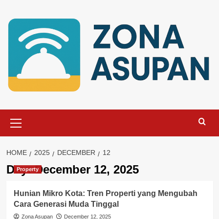
Skip
to
content
Primary
Menu
HOME
2025
DECEMBER
12
Day:
December 12, 2025
Property
Hunian Mikro Kota: Tren Properti yang Mengubah
Cara Generasi Muda Tinggal
Zona Asupan
December 12, 2025