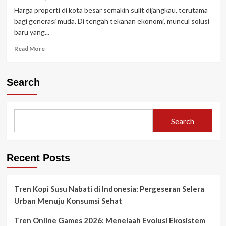
Harga properti di kota besar semakin sulit dijangkau, terutama
bagi generasi muda. Di tengah tekanan ekonomi, muncul solusi
baru yang...
Read
Read More
more
about
Hunian
Search
Mikro
Kota:
Tren
Properti
Search
yang
Mengubah
Cara
Generasi
Recent Posts
Muda
Tinggal
Tren Kopi Susu Nabati di Indonesia: Pergeseran Selera
Urban Menuju Konsumsi Sehat
Tren Online Games 2026: Menelaah Evolusi Ekosistem