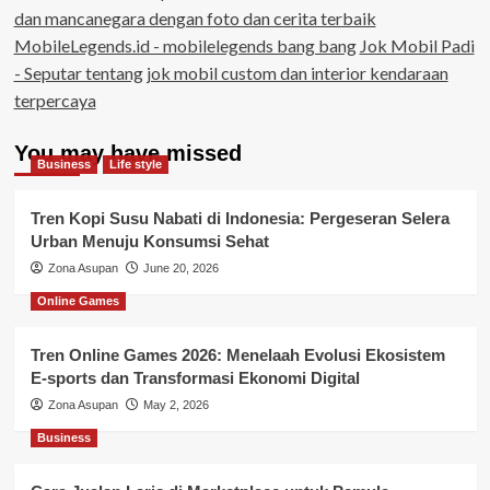
dan mancanegara dengan foto dan cerita terbaik
MobileLegends.id - mobilelegends bang bang
Jok Mobil Padi
- Seputar tentang jok mobil custom dan interior kendaraan
terpercaya
You may have missed
Business
Life style
Tren Kopi Susu Nabati di Indonesia: Pergeseran Selera
Urban Menuju Konsumsi Sehat
Zona Asupan
June 20, 2026
Online Games
Tren Online Games 2026: Menelaah Evolusi Ekosistem
E-sports dan Transformasi Ekonomi Digital
Zona Asupan
May 2, 2026
Business