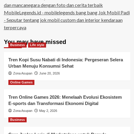
dan mancanegara dengan foto dan cerita terbaik
MobileLegends.id - mobilelegends bang bang
Jok Mobil Padi
- Seputar tentang jok mobil custom dan interior kendaraan
terpercaya
You may have missed
Business
Life style
Tren Kopi Susu Nabati di Indonesia: Pergeseran Selera
Urban Menuju Konsumsi Sehat
Zona Asupan
June 20, 2026
Online Games
Tren Online Games 2026: Menelaah Evolusi Ekosistem
E-sports dan Transformasi Ekonomi Digital
Zona Asupan
May 2, 2026
Business