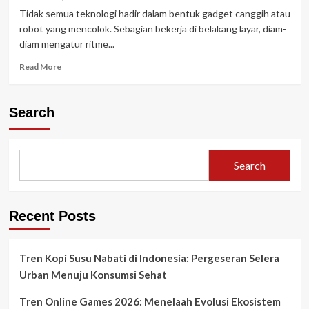
Tidak semua teknologi hadir dalam bentuk gadget canggih atau
robot yang mencolok. Sebagian bekerja di belakang layar, diam-
diam mengatur ritme...
Read
Read More
more
about
Invisible
Search
Tech:
Teknologi
Tersembunyi
yang
Search
Diam-
Diam
Mengatur
Kehidupan
Recent Posts
Kita
Tren Kopi Susu Nabati di Indonesia: Pergeseran Selera
Urban Menuju Konsumsi Sehat
Tren Online Games 2026: Menelaah Evolusi Ekosistem