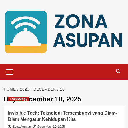
Skip
to
content
Primary
Menu
HOME
2025
DECEMBER
10
Day:
December 10, 2025
Technology
Invisible Tech: Teknologi Tersembunyi yang Diam-
Diam Mengatur Kehidupan Kita
Zona Asupan
December 10, 2025