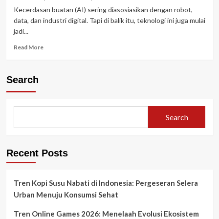
Kecerdasan buatan (AI) sering diasosiasikan dengan robot,
data, dan industri digital. Tapi di balik itu, teknologi ini juga mulai
jadi...
Read
Read More
more
about
AI
Search
dan
Ekologi:
Mesin
Cerdas
Search
yang
Menyelamatkan
Lingkungan?
Recent Posts
Tren Kopi Susu Nabati di Indonesia: Pergeseran Selera
Urban Menuju Konsumsi Sehat
Tren Online Games 2026: Menelaah Evolusi Ekosistem