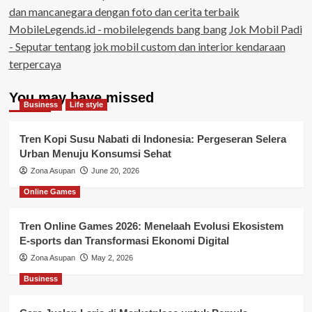
dan mancanegara dengan foto dan cerita terbaik
MobileLegends.id - mobilelegends bang bang
Jok Mobil Padi
- Seputar tentang jok mobil custom dan interior kendaraan
terpercaya
You may have missed
Business
Life style
Tren Kopi Susu Nabati di Indonesia: Pergeseran Selera
Urban Menuju Konsumsi Sehat
Zona Asupan
June 20, 2026
Online Games
Tren Online Games 2026: Menelaah Evolusi Ekosistem
E-sports dan Transformasi Ekonomi Digital
Zona Asupan
May 2, 2026
Business