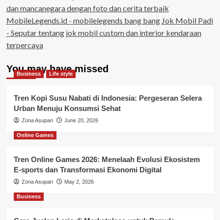
dan mancanegara dengan foto dan cerita terbaik
MobileLegends.id - mobilelegends bang bang
Jok Mobil Padi
- Seputar tentang jok mobil custom dan interior kendaraan
terpercaya
You may have missed
Business
Life style
Tren Kopi Susu Nabati di Indonesia: Pergeseran Selera
Urban Menuju Konsumsi Sehat
Zona Asupan
June 20, 2026
Online Games
Tren Online Games 2026: Menelaah Evolusi Ekosistem
E-sports dan Transformasi Ekonomi Digital
Zona Asupan
May 2, 2026
Business