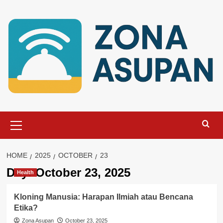
Skip
to
content
Primary
Menu
HOME
2025
OCTOBER
23
Day:
October 23, 2025
Health
Kloning Manusia: Harapan Ilmiah atau Bencana
Etika?
Zona Asupan
October 23, 2025