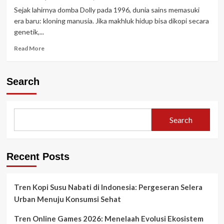
Sejak lahirnya domba Dolly pada 1996, dunia sains memasuki
era baru: kloning manusia. Jika makhluk hidup bisa dikopi secara
genetik,...
Read
Read More
more
about
Kloning
Search
Manusia:
Harapan
Ilmiah
atau
Search
Bencana
Etika?
Recent Posts
Tren Kopi Susu Nabati di Indonesia: Pergeseran Selera
Urban Menuju Konsumsi Sehat
Tren Online Games 2026: Menelaah Evolusi Ekosistem